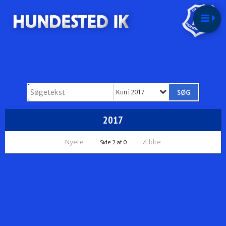
Kun i 2017
2017
Nyere
Ældre
Side 2 af 0