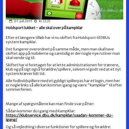
07. juli 2019
kl. 12:25
Holdsport lukket - alle skal over på kampklar
Efter et længere tilløb har vi nu skiftet fra Holdsport til DBUs
system kampklar.
Det fungerer overordnet på samme måde, men man skal have
skiftet app på mobilerne og samtidig er der nogle nye rutiner man
skal vende sig til.
Skiftet har vi foretaget for at lette administrationen for trænere,
klub og på sigt også forældre/spillere, selvom vi godt ved at et nyt
system kræver lidt tid.
Alle fodboldspillere med et gyldigt spillerpas har et login, men her
er nogle links så alle kan komme i gang og være "kampklar" til efter
sommerferien.
Mange af spørgsmålene kan man finde svar på her:
Sådan kommer du i gang med KampKlar:
https://klubservice.dbu.dk/kampklar/saadan-kommer-du-
igang/
Og så vejledning i diverse funktioner for spillere og forældre: